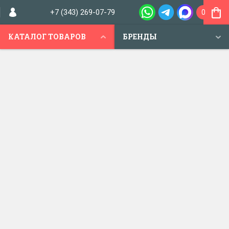
+7 (343) 269-07-79
0
КАТАЛОГ ТОВАРОВ
БРЕНДЫ
МАГАЗИН "САЛОН ЗАМКОВ"
Магазин замков в Екатеринбурге
+7 (343) 269-07-79,
г. Екатеринбург,
ул. Амундсена, 74
+7 (343) 268-20-21
пн-пт: 9.00-19.00
Заказать звонок
сб: 10.00-16.00
вс: 10.00-16.00
Продажа и
установка
замков
для
новостроек