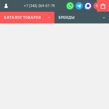
+7 (343) 269-07-79
0
КАТАЛОГ ТОВАРОВ
БРЕНДЫ
МАГАЗИН "САЛОН ЗАМКОВ"
Магазин замков в Екатеринбурге
+7 (343) 269-07-79,
г. Екатеринбург,
ул. Амундсена, 74
+7 (343) 268-20-21
пн-пт: 9.00-19.00
Заказать звонок
сб: 10.00-16.00
вс: 10.00-16.00
Продажа и
установка
замков
для
новостроек