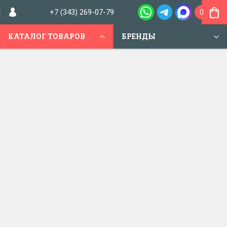
+7 (343) 269-07-79
0
КАТАЛОГ ТОВАРОВ
БРЕНДЫ
МАГАЗИН "САЛОН ЗАМКОВ"
Магазин замков в Екатеринбурге
+7 (343) 269-07-79,
г. Екатеринбург,
ул. Амундсена, 74
+7 (343) 268-20-21
пн-пт: 9.00-19.00
Заказать звонок
сб: 10.00-16.00
вс: 10.00-16.00
Продажа и
установка
замков
для
новостроек